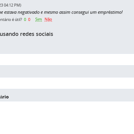
23 04:12 PM)
 estava negativado e mesmo assim consegui um empréstimo!
Sim
Não
tário é útil?
0
0
 usando redes sociais
ário