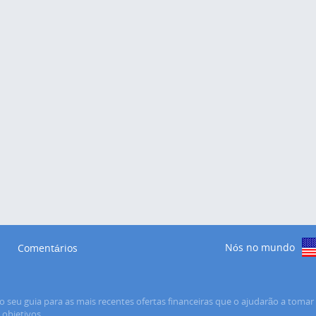
Nós no mundo
Comentários
o seu guia para as mais recentes ofertas financeiras que o ajudarão a tomar 
s objetivos