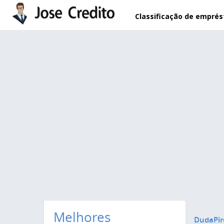
Pular para o conteúdo principal
Classificação de empré
Melhores
DudaPir