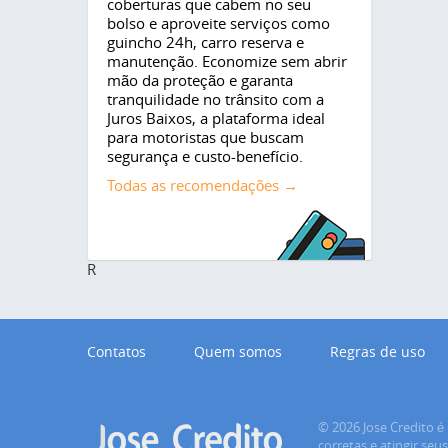
coberturas que cabem no seu
bolso e aproveite serviços como
guincho 24h, carro reserva e
manutenção. Economize sem abrir
mão da proteção e garanta
tranquilidade no trânsito com a
Juros Baixos, a plataforma ideal
para motoristas que buscam
segurança e custo-benefício.
Todas as recomendações →
R
Contatos
Quem somos
Regras de uso
© 2026 Jose Credito é 
corretas e atingir seu