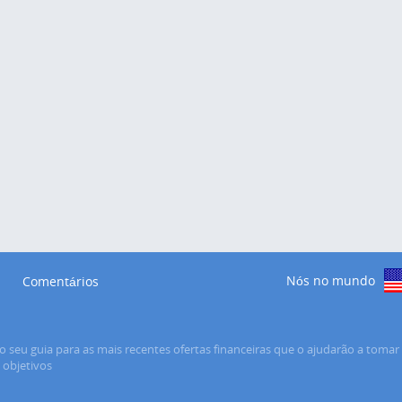
Nós no mundo
Comentários
o seu guia para as mais recentes ofertas financeiras que o ajudarão a tomar 
s objetivos