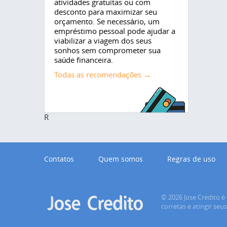
atividades gratuitas ou com
desconto para maximizar seu
orçamento. Se necessário, um
empréstimo pessoal pode ajudar a
viabilizar a viagem dos seus
sonhos sem comprometer sua
saúde financeira.
Todas as recomendações →
R
Contatos
Quem somos
Regras de uso
© 2026 Jose Credito é 
corretas e atingir seu