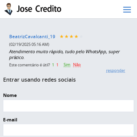
Pular para o conteúdo principal
BeatrizCavalcanti_19
(02/19/2025 05:16 AM)
Atendimento muito rápido, tudo pelo WhatsApp, super
prático.
Sim
Não
Este comentário é útil?
1
1
responder
Entrar usando redes sociais
Nome
E-mail