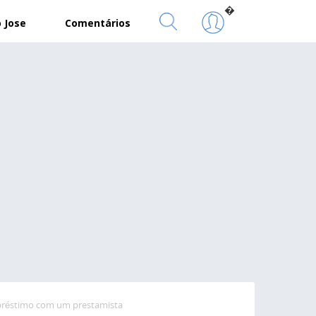
�
 Jose
Comentários
mpréstimo com um prestamista