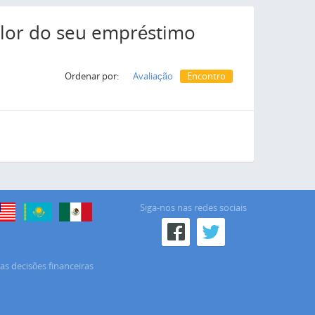
alor do seu empréstimo
Ordenar por:
Avaliação
Encontro
Siga-nos nas redes sociais
as decisões financeiras