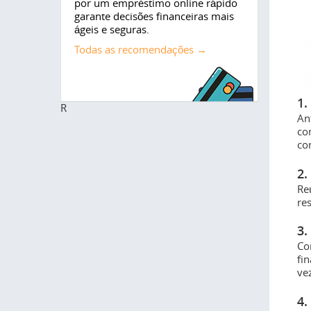
por um empréstimo online rápido
garante decisões financeiras mais
ágeis e seguras.
Todas as recomendações →
1.
R
An
co
co
2.
Re
re
3.
Co
fi
ve
4.