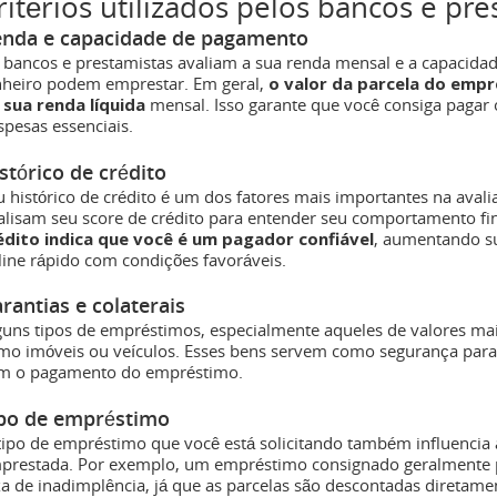
ritérios utilizados pelos bancos e pre
nda e capacidade de pagamento
 bancos e prestamistas avaliam a sua renda mensal e a capacid
nheiro podem emprestar. Em geral,
o valor da parcela do emp
 sua renda líquida
mensal. Isso garante que você consiga paga
spesas essenciais.
stórico de crédito
u histórico de crédito é um dos fatores mais importantes na avali
alisam seu score de crédito para entender seu comportamento fi
édito indica que você é um pagador confiável
, aumentando s
line rápido com condições favoráveis.
rantias e colaterais
guns tipos de empréstimos, especialmente aqueles de valores mais
mo imóveis ou veículos. Esses bens servem como segurança para 
m o pagamento do empréstimo.
po de empréstimo
tipo de empréstimo que você está solicitando também influencia 
prestada. Por exemplo, um empréstimo consignado geralmente p
xa de inadimplência, já que as parcelas são descontadas diretam