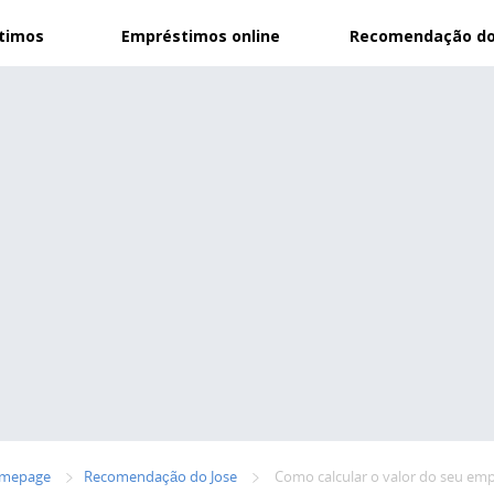
stimos
Empréstimos online
Recomendação do
mepage
Recomendação do Jose
Como calcular o valor do seu e