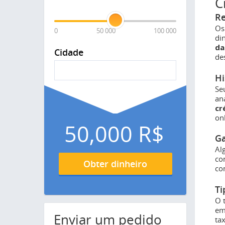
C
Re
Os
0
50 000
100 000
di
da
Cidade
de
Hi
Se
an
cr
on
50,000
R$
Ga
Al
co
Obter dinheiro
co
Ti
O 
em
Enviar um pedido
ta