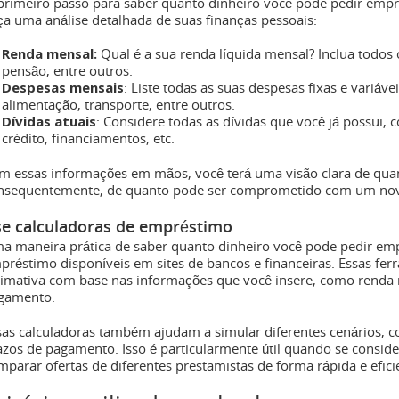
primeiro passo para saber quanto dinheiro você pode pedir empre
ça uma análise detalhada de suas finanças pessoais:
Renda mensal:
Qual é a sua renda líquida mensal? Inclua todos 
pensão, entre outros.
Despesas mensais
: Liste todas as suas despesas fixas e variávei
alimentação, transporte, entre outros.
Dívidas atuais
: Considere todas as dívidas que você já possui,
crédito, financiamentos, etc.
m essas informações em mãos, você terá uma visão clara de quant
nsequentemente, de quanto pode ser comprometido com um no
e calculadoras de empréstimo
a maneira prática de saber quanto dinheiro você pode pedir empr
préstimo disponíveis em sites de bancos e financeiras. Essas fe
timativa com base nas informações que você insere, como renda 
gamento.
sas calculadoras também ajudam a simular diferentes cenários,
azos de pagamento. Isso é particularmente útil quando se consid
mparar ofertas de diferentes prestamistas de forma rápida e efici