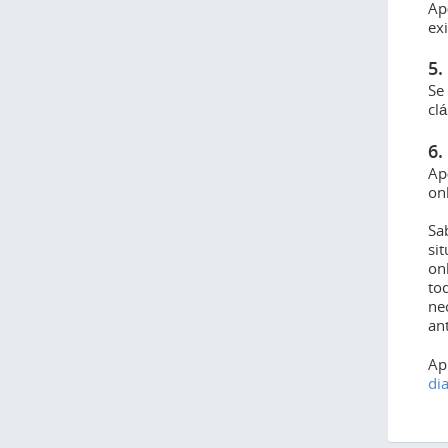
Apó
ex
5.
Se
cl
6.
Ap
on
Sa
si
on
to
ne
an
Ap
di