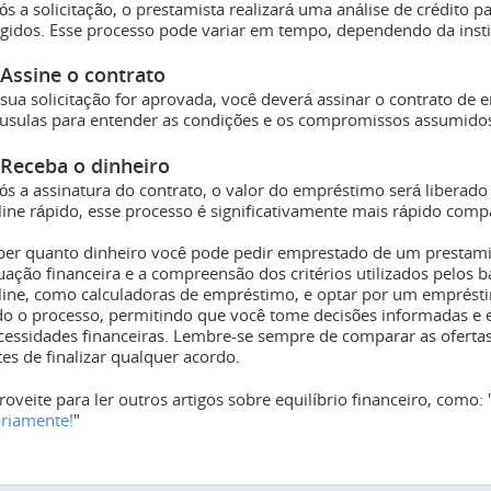
s a solicitação, o prestamista realizará uma análise de crédito pa
igidos. Esse processo pode variar em tempo, dependendo da insti
 Assine o contrato
 sua solicitação for aprovada, você deverá assinar o contrato de
áusulas para entender as condições e os compromissos assumido
 Receba o dinheiro
ós a assinatura do contrato, o valor do empréstimo será libera
line rápido, esse processo é significativamente mais rápido comp
ber quanto dinheiro você pode pedir emprestado de um prestami
tuação financeira e a compreensão dos critérios utilizados pelos b
line, como calculadoras de empréstimo, e optar por um empréstim
do o processo, permitindo que você tome decisões informadas e 
cessidades financeiras. Lembre-se sempre de comparar as ofertas 
tes de finalizar qualquer acordo.
roveite para ler outros artigos sobre equilíbrio financeiro, como: 
ariamente!
"