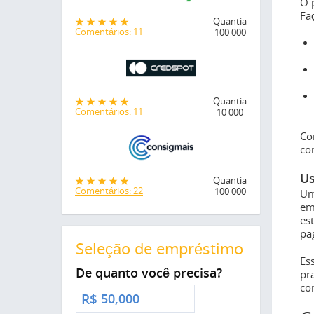
O 
Fa
Quantia
Comentários: 11
100 000
Quantia
Comentários: 11
10 000
Co
co
Us
Quantia
Comentários: 22
100 000
Um
em
es
pa
Seleção de empréstimo
Es
De quanto você precisa?
pr
co
R$