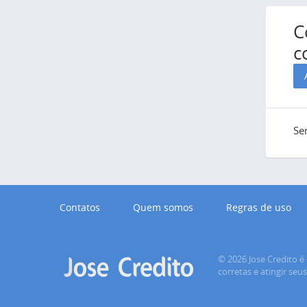
C
c
Se
Contatos
Quem somos
Regras de uso
© 2026 Jose Credito é 
corretas e atingir seu