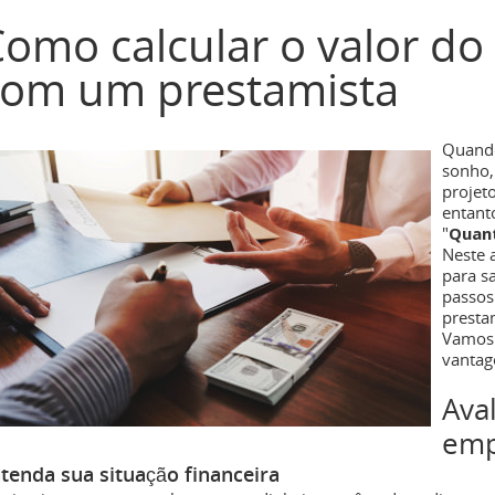
omo calcular o valor d
com um prestamista
Quando
sonho,
projet
entant
"
Quant
Neste 
para sa
passos
presta
Vamos 
vantag
Ava
emp
tenda sua situação financeira