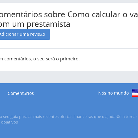
omentários sobre Como calcular o v
om um prestamista
Adicionar uma revisão
m comentários, o seu será o primeiro.
Nós no mundo
Comentários
o seu guia para as mais recentes ofertas financeiras que o ajudarão a tomar 
s objetivos