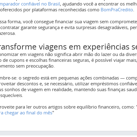
mparador confiável no Brasil
, ajudando você a encontrar os me
 oferecidos por plataformas reconhecidas como
BomPraCredito
.
ssa forma, você consegue financiar sua viagem sem comprometer 
 contratar garante segurança e evita surpresas desagradáveis, pe
azerosa.
ransforme viagens em experiências s
onomizar em viagens não significa abrir mão do lazer ou da diver
o de cupons e escolhas financeiras seguras, é possível viajar mai
mento sem preocupação.
mbre-se: o segredo está em pequenas ações combinadas — compara
roveitar descontos e, se necessário, utilizar empréstimos confiáve
us sonhos de viagem em realidade, mantendo suas finanças saudá
esquecíveis
.
roveite para ler outros artigos sobre equilíbrio financeiro, como: 
ra chegar ao final do mês
"