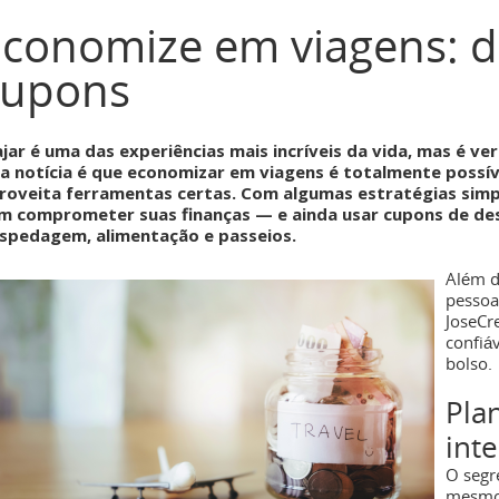
conomize em viagens: d
cupons
ajar é uma das experiências mais incríveis da vida, mas é v
a notícia é que economizar em viagens é totalmente possív
roveita ferramentas certas. Com algumas estratégias simpl
m comprometer suas finanças — e ainda usar cupons de d
spedagem, alimentação e passeios.
Além d
pessoa
JoseCr
confiá
bolso.
Pla
inte
O segr
mesmo 