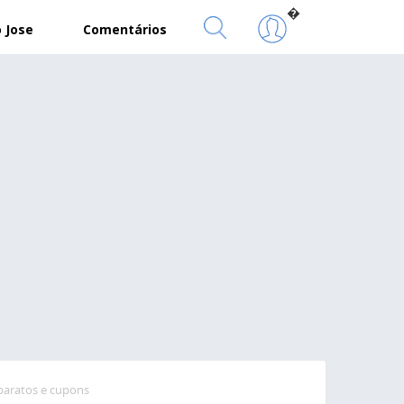
�
 Jose
Comentários
baratos e cupons