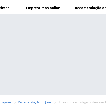
stimos
Empréstimos online
Recomendação do
mepage
Recomendação do Jose
Economize em viagens: destinos 