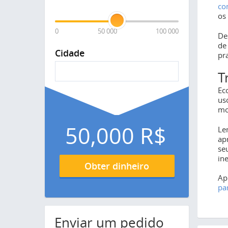
co
os
0
50 000
100 000
De
de
Cidade
pr
T
Ec
us
mo
50,000
R$
Le
ap
se
in
Obter dinheiro
Ap
pa
Enviar um pedido