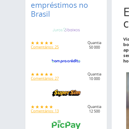
empréstimos no
E
Brasil
Vi
Quantia
bo
Comentários: 25
50 000
ap
se
ho
Quantia
Comentários: 27
10 000
Quantia
Comentários: 13
12 500