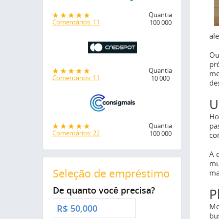
Quantia
Comentários: 11
100 000
al
Ou
pr
Quantia
me
Comentários: 11
10 000
de
U
Ho
pa
Quantia
Comentários: 22
100 000
co
A 
mu
Seleção de empréstimo
ma
De quanto você precisa?
P
Me
R$
bu