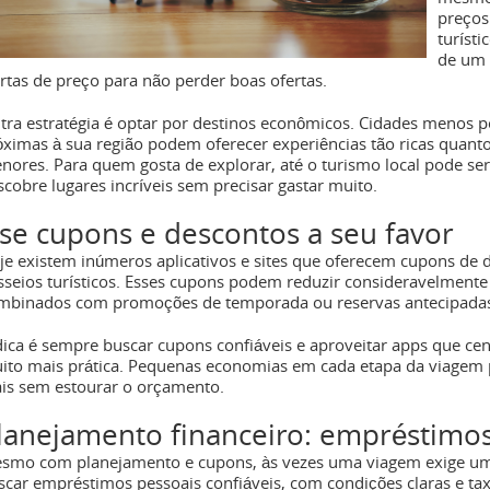
preços
turísti
de um 
ertas de preço para não perder boas ofertas.
tra estratégia é optar por destinos econômicos. Cidades menos p
óximas à sua região podem oferecer experiências tão ricas quant
nores. Para quem gosta de explorar, até o turismo local pode s
scobre lugares incríveis sem precisar gastar muito.
se cupons e descontos a seu favor
je existem inúmeros aplicativos e sites que oferecem cupons de
sseios turísticos. Esses cupons podem reduzir consideravelment
mbinados com promoções de temporada ou reservas antecipada
dica é sempre buscar cupons confiáveis e aproveitar apps que cen
ito mais prática. Pequenas economias em cada etapa da viagem 
is sem estourar o orçamento.
lanejamento financeiro: empréstimos
smo com planejamento e cupons, às vezes uma viagem exige um i
scar empréstimos pessoais confiáveis, com condições claras e ta