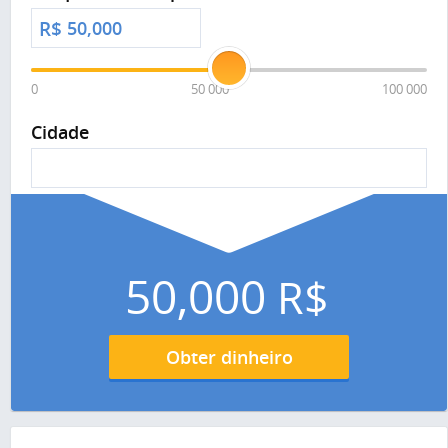
R$
0
50 000
100 000
Cidade
50,000
R$
Obter dinheiro