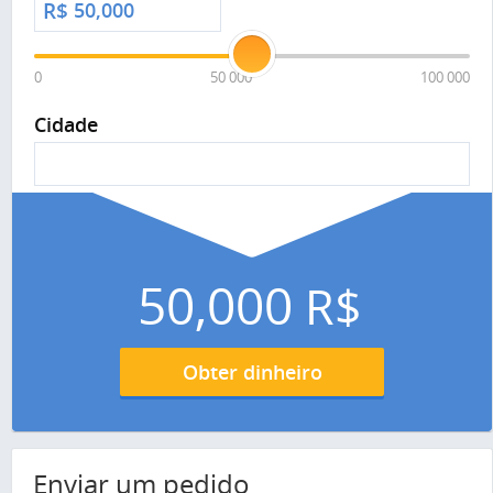
R$
0
50 000
100 000
Cidade
50,000
R$
Obter dinheiro
Enviar um pedido