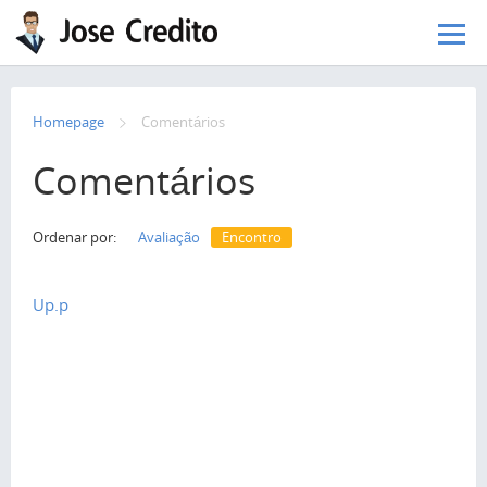
Pular para o conteúdo principal
Homepage
Сomentários
Comentários
Ordenar por:
Avaliação
Encontro
Up.p