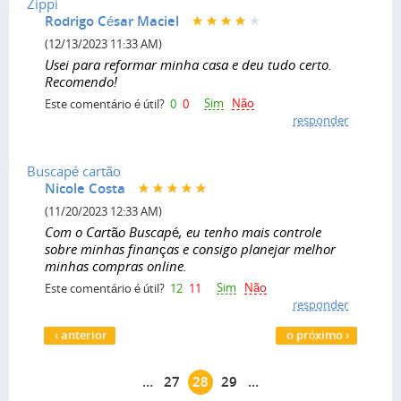
Zippi
Rodrigo César Maciel
(12/13/2023 11:33 AM)
Usei para reformar minha casa e deu tudo certo.
Recomendo!
Sim
Não
Este comentário é útil?
0
0
responder
Buscapé cartão
Nicole Costa
(11/20/2023 12:33 AM)
Com o Cartão Buscapé, eu tenho mais controle
sobre minhas finanças e consigo planejar melhor
minhas compras online.
Sim
Não
Este comentário é útil?
12
11
responder
Páginas
‹ anterior
o próximo ›
…
27
28
29
…