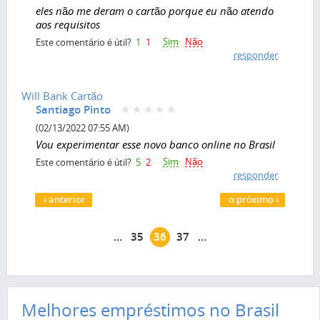
eles não me deram o cartão porque eu não atendo
aos requisitos
Sim
Não
Este comentário é útil?
1
1
responder
Will Bank Cartão
Santiago Pinto
(02/13/2022 07:55 AM)
Vou experimentar esse novo banco online no Brasil
Sim
Não
Este comentário é útil?
5
2
responder
Páginas
‹ anterior
o próximo ›
…
35
36
37
…
Melhores empréstimos no Brasil