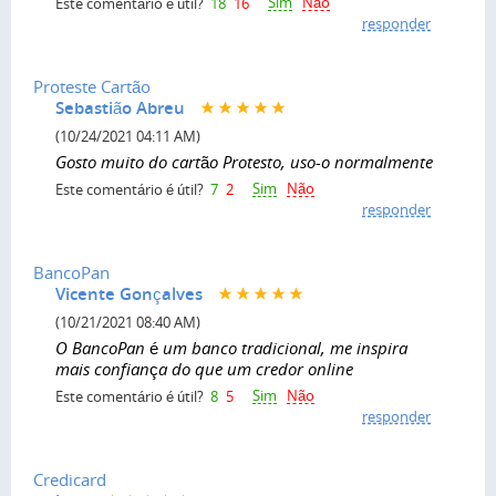
Sim
Não
Este comentário é útil?
18
16
responder
Proteste Cartão
Sebastião Abreu
(10/24/2021 04:11 AM)
Gosto muito do cartão Protesto, uso-o normalmente
Sim
Não
Este comentário é útil?
7
2
responder
BancoPan
Vicente Gonçalves
(10/21/2021 08:40 AM)
O BancoPan é um banco tradicional, me inspira
mais confiança do que um credor online
Sim
Não
Este comentário é útil?
8
5
responder
Credicard