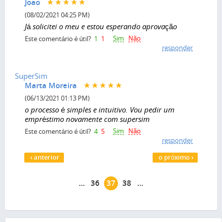
Joao
(08/02/2021 04:25 PM)
Já solicitei o meu e estou esperando aprovação
Sim
Não
Este comentário é útil?
1
1
responder
SuperSim
Marta Moreira
(06/13/2021 01:13 PM)
o processo é simples e intuitivo. Vou pedir um
empréstimo novamente com supersim
Sim
Não
Este comentário é útil?
4
5
responder
Páginas
‹ anterior
o próximo ›
…
36
37
38
…