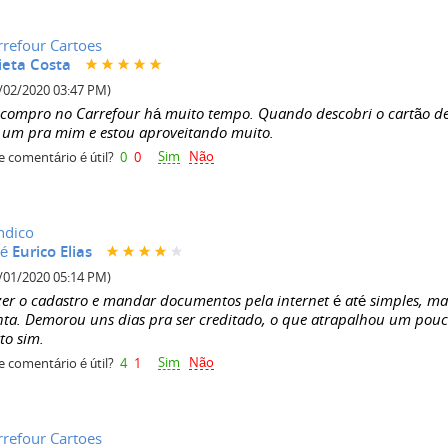
rrefour Cartoes
lieta Costa
/02/2020 03:47 PM)
 compro no Carrefour há muito tempo. Quando descobri o cartão de 
z um pra mim e estou aproveitando muito.
Sim
Não
e comentário é útil?
0
0
ndico
é Eurico Elias
/01/2020 05:14 PM)
zer o cadastro e mandar documentos pela internet é até simples, ma
nta. Demorou uns dias pra ser creditado, o que atrapalhou um po
to sim.
Sim
Não
e comentário é útil?
4
1
rrefour Cartoes