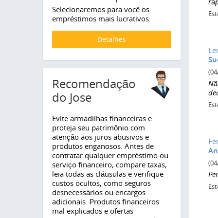
rá
Selecionaremos para você os
Est
empréstimos mais lucrativos.
Detalhes
Le
Su
(04
Recomendação
Nã
de
do Jose
Est
Evite armadilhas financeiras e
proteja seu patrimônio com
atenção aos juros abusivos e
Fe
produtos enganosos. Antes de
An
contratar qualquer empréstimo ou
(04
serviço financeiro, compare taxas,
leia todas as cláusulas e verifique
Pe
custos ocultos, como seguros
Est
desnecessários ou encargos
adicionais. Produtos financeiros
mal explicados e ofertas