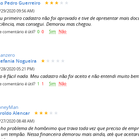
ão Pedro Guerreiro
/29/2020 09:56 AM)
u primeiro cadastro não foi aprovado e tive de apresentar mais doc
ciência, mas consegui. Demorou mas chegou.
Sim
Não
e comentário é útil?
0
0
nanzero
tefania Nogueira
/28/2020 05:21 PM)
o é fácil nada. Meu cadastro não foi aceito e não entendi muito bem
Sim
Não
e comentário é útil?
1
1
neyMan
roldo Alencar
/27/2020 08:48 AM)
nho problema de homônimo que trava toda vez que preciso de emprés
i um tempão. Nessa financeira demorou mais ainda, até que aceitar