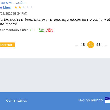
rtoes Atacadão
é Elias
/21/2020 08:34 PM)
cartão pode ser bom, mas pra ter uma informação direto com um a
endimento!
Sim
Não
e comentário é útil?
7
7
áginas
…
43
44
45
…
 anterior
Nós no mundo
Comentários