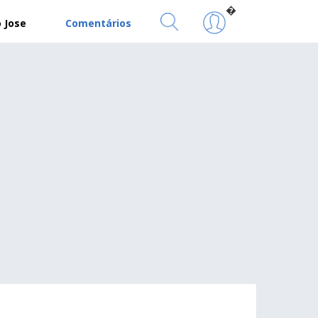
�
 Jose
Comentários