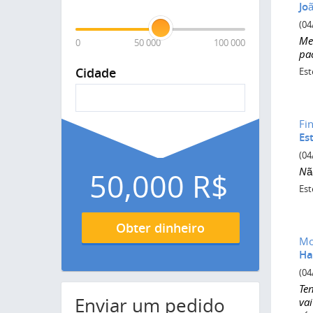
Jo
(04
Me
0
50 000
100 000
pa
Cidade
Est
Fi
Es
(04
Nã
50,000
R$
Est
Obter dinheiro
Mo
Ha
(04
Te
Enviar um pedido
va