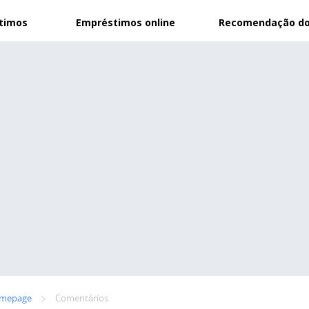
stimos
Empréstimos online
Recomendação do
mepage
Сomentários