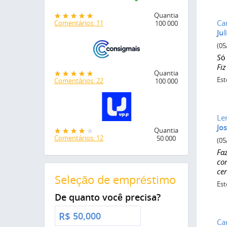
Quantia
Ca
Comentários: 11
100 000
Ju
(05
Só
Fi
Quantia
Est
Comentários: 22
100 000
Le
Jos
Quantia
Comentários: 12
50 000
(05
Fa
co
cer
Seleção de empréstimo
Est
De quanto você precisa?
R$
Ca