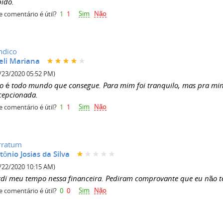
pido.
Sim
Não
e comentário é útil?
1
1
ndico
eli Mariana
/23/2020 05:52 PM)
o é todo mundo que consegue. Para mim foi tranquilo, mas pra min
cepcionada.
Sim
Não
e comentário é útil?
1
1
rratum
tônio Josias da Silva
/22/2020 10:15 AM)
rdi meu tempo nessa financeira. Pediram comprovante que eu não 
Sim
Não
e comentário é útil?
0
0