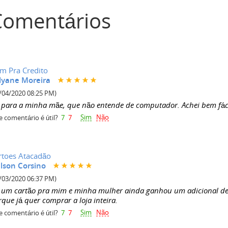
Comentários
m Pra Credito
llyane Moreira
/04/2020 08:25 PM)
z para a minha mãe, que não entende de computador. Achei bem fáci
Sim
Não
e comentário é útil?
7
7
rtoes Atacadão
lson Corsino
/03/2020 06:37 PM)
z um cartão pra mim e minha mulher ainda ganhou um adicional de g
que já quer comprar a loja inteira.
Sim
Não
e comentário é útil?
7
7