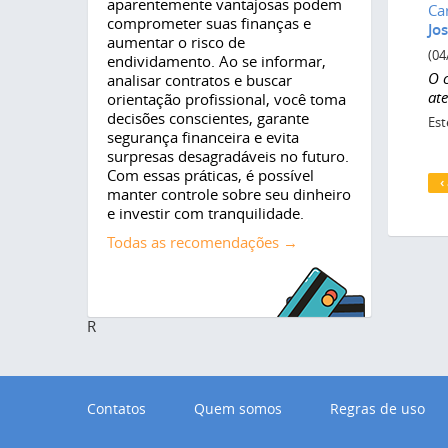
aparentemente vantajosas podem
Ca
comprometer suas finanças e
Jos
aumentar o risco de
(04
endividamento. Ao se informar,
O 
analisar contratos e buscar
at
orientação profissional, você toma
decisões conscientes, garante
Est
segurança financeira e evita
surpresas desagradáveis no futuro.
P
Com essas práticas, é possível
‹
manter controle sobre seu dinheiro
e investir com tranquilidade.
Todas as recomendações →
R
Contatos
Quem somos
Regras de uso