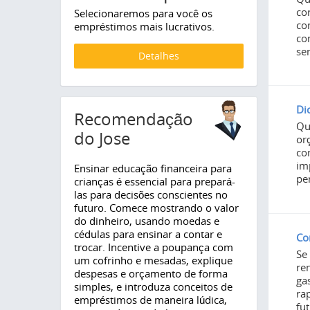
co
Selecionaremos para você os
co
empréstimos mais lucrativos.
co
se
Detalhes
Di
Recomendação
Qu
do Jose
or
co
im
Ensinar educação financeira para
pe
crianças é essencial para prepará-
las para decisões conscientes no
futuro. Comece mostrando o valor
do dinheiro, usando moedas e
cédulas para ensinar a contar e
Co
trocar. Incentive a poupança com
Se
um cofrinho e mesadas, explique
re
despesas e orçamento de forma
ga
simples, e introduza conceitos de
ra
empréstimos de maneira lúdica,
fu