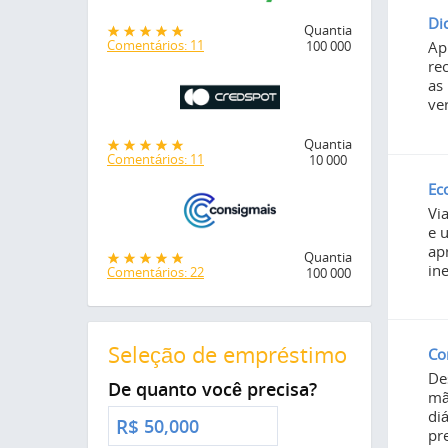
Di
Quantia
Comentários: 11
Ap
100 000
re
as
ve
Quantia
Comentários: 11
10 000
Ec
Vi
e 
ap
Quantia
in
Comentários: 22
100 000
Seleção de empréstimo
Co
De
De quanto você precisa?
mã
di
R$
pr