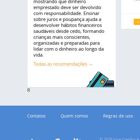
mostrando que dinheiro
emprestado deve ser devolvido
com responsabilidade. Ensinar
P
sobre juros e poupança ajuda a
‹
desenvolver hábitos financeiros
saudáveis desde cedo, formando
crianças mais conscientes,
organizadas e preparadas para
lidar com o dinheiro ao longo da
vida.
Todas as recomendações →
R
Contatos
Quem somos
Regras de uso
© 2026 Jose Credito é 