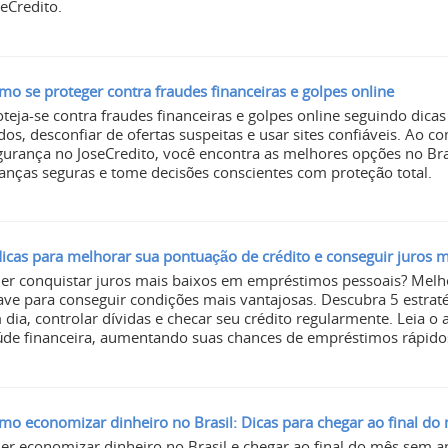
seCredito.
mo se proteger contra fraudes financeiras e golpes online
oteja-se contra fraudes financeiras e golpes online seguindo dic
dos, desconfiar de ofertas suspeitas e usar sites confiáveis. Ao
gurança no JoseCredito, você encontra as melhores opções no Bra
nanças seguras e tome decisões conscientes com proteção total.
dicas para melhorar sua pontuação de crédito e conseguir juros m
er conquistar juros mais baixos em empréstimos pessoais? Melho
ave para conseguir condições mais vantajosas. Descubra 5 estraté
 dia, controlar dívidas e checar seu crédito regularmente. Leia o
úde financeira, aumentando suas chances de empréstimos rápidos
mo economizar dinheiro no Brasil: Dicas para chegar ao final do
er economizar dinheiro no Brasil e chegar ao final do mês sem a