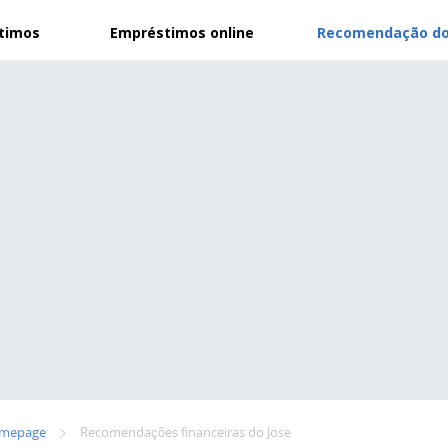
stimos
Empréstimos online
Recomendação do
mepage
Recomendações financeiras do Jose