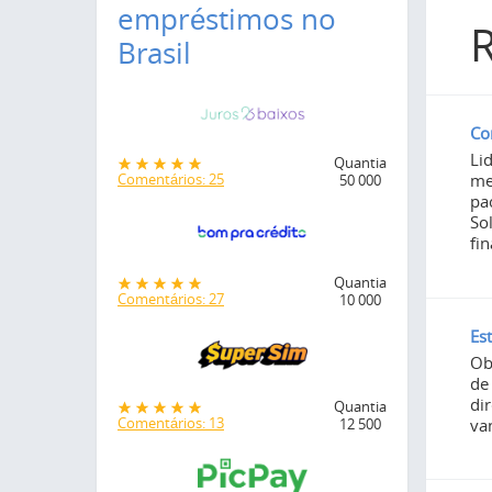
empréstimos no
R
Brasil
Co
Li
Quantia
me
Comentários: 25
50 000
pa
So
fin
Quantia
Comentários: 27
10 000
Es
Ob
de
di
Quantia
Comentários: 13
va
12 500