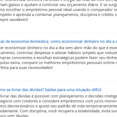
rtam gastos e ajudam a controlar seu orçamento diário. E se surg
mo escolher o empréstimo pessoal ideal usando o comparador onli
mpleto e aprenda a combinar planejamento, disciplina e crédito 
mpre saudáveis!
cas de economia doméstica: como economizar dinheiro no dia a 
er economizar dinheiro no dia a dia sem abrir mão do que é esse
çamento, controlar despesas e adotar hábitos simples que redu
mpras conscientes e escolhas estratégicas podem fazer seu dinhei
pulso extra, compare os melhores empréstimos pessoais online n
rfeita para suas necessidades!
mo se livrar das dívidas? Saídas para uma situação difícil
 livrar das dívidas é possível com planejamento e decisões intelige
negocie com credores e considere empréstimos com juros menores
stos desnecessários e ajuste seu padrão de vida temporariamente
pidamente. Com disciplina, você recupera a estabilidade, evita su
turo sem dívidas.