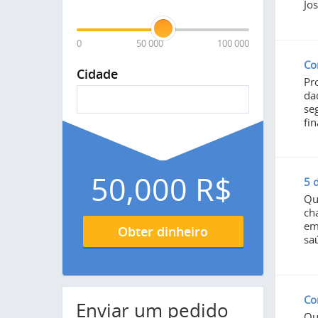
Jo
0
50 000
100 000
Co
Cidade
Pr
da
se
fi
50,000
R$
5 
Qu
ch
em
Obter dinheiro
sa
Co
Enviar um pedido
Qu