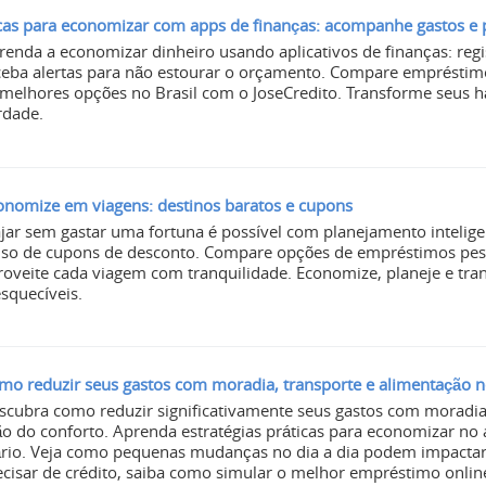
cas para economizar com apps de finanças: acompanhe gastos e
renda a economizar dinheiro usando aplicativos de finanças: regi
ceba alertas para não estourar o orçamento. Compare empréstimo
 melhores opções no Brasil com o JoseCredito. Transforme seus h
rdade.
onomize em viagens: destinos baratos e cupons
ajar sem gastar uma fortuna é possível com planejamento intelig
uso de cupons de desconto. Compare opções de empréstimos pess
roveite cada viagem com tranquilidade. Economize, planeje e tr
esquecíveis.
mo reduzir seus gastos com moradia, transporte e alimentação n
scubra como reduzir significativamente seus gastos com moradia,
o do conforto. Aprenda estratégias práticas para economizar no a
ário. Veja como pequenas mudanças no dia a dia podem impactar
ecisar de crédito, saiba como simular o melhor empréstimo onli