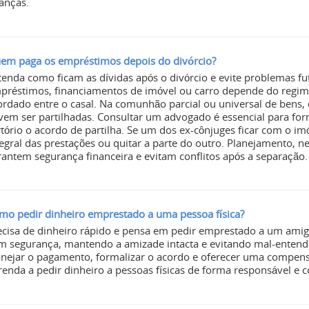
nanças.
em paga os empréstimos depois do divórcio?
tenda como ficam as dívidas após o divórcio e evite problemas fu
préstimos, financiamentos de imóvel ou carro depende do regim
ordado entre o casal. Na comunhão parcial ou universal de bens, 
vem ser partilhadas. Consultar um advogado é essencial para forma
rtório o acordo de partilha. Se um dos ex-cônjuges ficar com o i
tegral das prestações ou quitar a parte do outro. Planejamento, 
rantem segurança financeira e evitam conflitos após a separação.
mo pedir dinheiro emprestado a uma pessoa física?
ecisa de dinheiro rápido e pensa em pedir emprestado a um amig
m segurança, mantendo a amizade intacta e evitando mal-entend
anejar o pagamento, formalizar o acordo e oferecer uma compensa
renda a pedir dinheiro a pessoas físicas de forma responsável e c