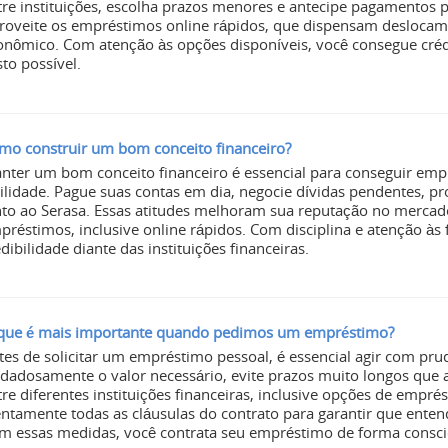
tre instituições, escolha prazos menores e antecipe pagamentos p
roveite os empréstimos online rápidos, que dispensam deslocame
onômico. Com atenção às opções disponíveis, você consegue créd
sto possível.
mo construir um bom conceito financeiro?
nter um bom conceito financeiro é essencial para conseguir emp
cilidade. Pague suas contas em dia, negocie dívidas pendentes, p
nto ao Serasa. Essas atitudes melhoram sua reputação no mercado
préstimos, inclusive online rápidos. Com disciplina e atenção às
dibilidade diante das instituições financeiras.
que é mais importante quando pedimos um empréstimo?
tes de solicitar um empréstimo pessoal, é essencial agir com pru
idadosamente o valor necessário, evite prazos muito longos que
tre diferentes instituições financeiras, inclusive opções de emprés
entamente todas as cláusulas do contrato para garantir que enten
m essas medidas, você contrata seu empréstimo de forma conscie