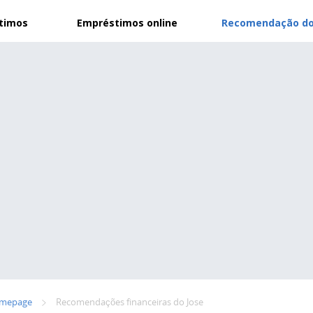
stimos
Empréstimos online
Recomendação do
mepage
Recomendações financeiras do Jose