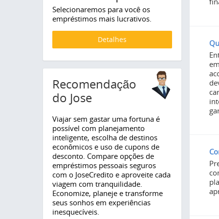
fi
Selecionaremos para você os
empréstimos mais lucrativos.
Detalhes
Qu
En
em
ac
Recomendação
de
ca
do Jose
in
ga
Viajar sem gastar uma fortuna é
possível com planejamento
inteligente, escolha de destinos
econômicos e uso de cupons de
Co
desconto. Compare opções de
Pr
empréstimos pessoais seguros
co
com o JoseCredito e aproveite cada
pl
viagem com tranquilidade.
ap
Economize, planeje e transforme
seus sonhos em experiências
inesquecíveis.