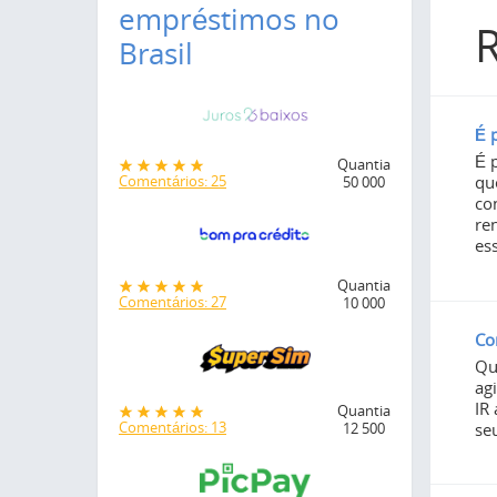
empréstimos no
R
Brasil
É 
É 
Quantia
qu
Comentários: 25
50 000
co
re
es
Quantia
Comentários: 27
10 000
Co
Qu
ag
IR
Quantia
Comentários: 13
se
12 500