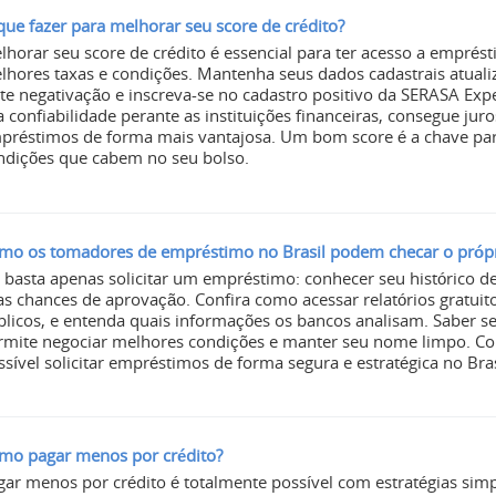
que fazer para melhorar seu score de crédito?
lhorar seu score de crédito é essencial para ter acesso a empré
lhores taxas e condições. Mantenha seus dados cadastrais atuali
ite negativação e inscreva-se no cadastro positivo da SERASA Ex
a confiabilidade perante as instituições financeiras, consegue ju
préstimos de forma mais vantajosa. Um bom score é a chave para
ndições que cabem no seu bolso.
mo os tomadores de empréstimo no Brasil podem checar o próprio
 basta apenas solicitar um empréstimo: conhecer seu histórico de
as chances de aprovação. Confira como acessar relatórios gratuito
blicos, e entenda quais informações os bancos analisam. Saber s
rmite negociar melhores condições e manter seu nome limpo. Com
ssível solicitar empréstimos de forma segura e estratégica no Bras
mo pagar menos por crédito?
gar menos por crédito é totalmente possível com estratégias simp