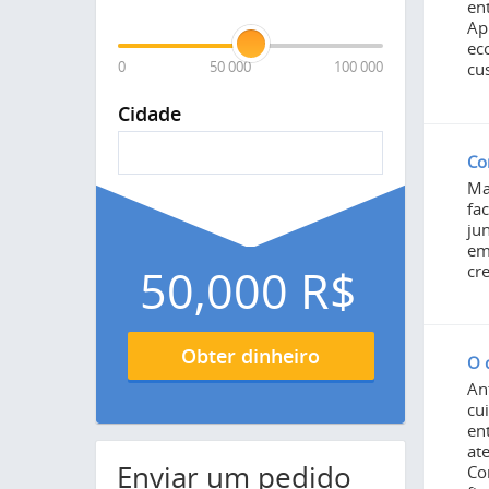
en
Ap
ec
0
50 000
100 000
cu
Cidade
Co
Ma
fa
ju
em
cre
50,000
R$
Obter dinheiro
O 
An
cu
en
at
Enviar um pedido
Co