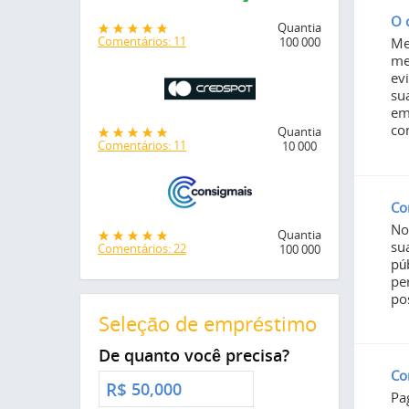
O 
Quantia
Comentários: 11
Me
100 000
me
ev
su
em
co
Quantia
Comentários: 11
10 000
Co
No
Quantia
su
Comentários: 22
100 000
pú
pe
po
Seleção de empréstimo
De quanto você precisa?
Co
R$
Pa