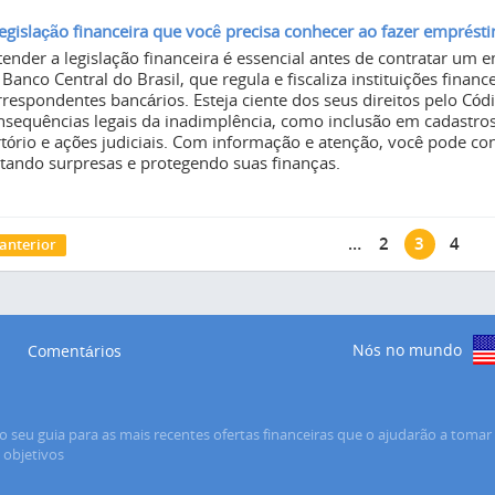
legislação financeira que você precisa conhecer ao fazer emprést
tender a legislação financeira é essencial antes de contratar um
 Banco Central do Brasil, que regula e fiscaliza instituições finan
rrespondentes bancários. Esteja ciente dos seus direitos pelo Có
nsequências legais da inadimplência, como inclusão em cadastros
rtório e ações judiciais. Com informação e atenção, você pode con
itando surpresas e protegendo suas finanças.
áginas
…
2
3
4
 anterior
Nós no mundo
Comentários
o seu guia para as mais recentes ofertas financeiras que o ajudarão a tomar 
s objetivos