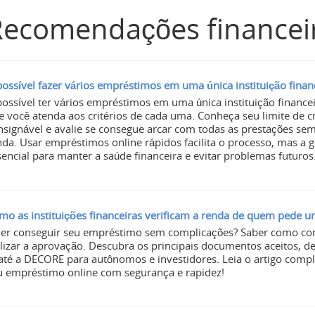
ecomendações financeir
possível fazer vários empréstimos em uma única instituição finan
possível ter vários empréstimos em uma única instituição finance
e você atenda aos critérios de cada uma. Conheça seu limite de c
nsignável e avalie se consegue arcar com todas as prestações 
nda. Usar empréstimos online rápidos facilita o processo, mas a g
sencial para manter a saúde financeira e evitar problemas futuros
mo as instituições financeiras verificam a renda de quem pede 
er conseguir seu empréstimo sem complicações? Saber como com
ilizar a aprovação. Descubra os principais documentos aceitos, 
 até a DECORE para autônomos e investidores. Leia o artigo comple
u empréstimo online com segurança e rapidez!